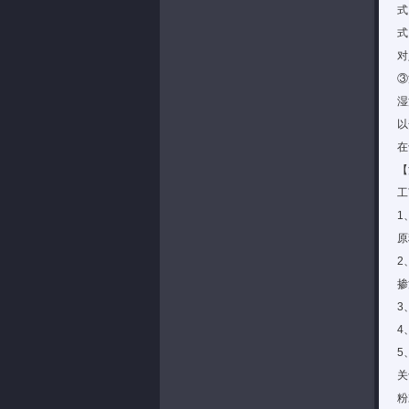
式
式
对
③
湿
以
在
【
工
1
原
2
掺
3
4
5
关
粉