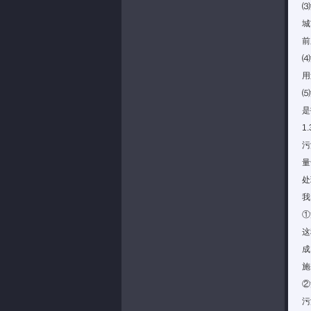
⑶
城
前
⑷
用
⑸
是
1
污
量
处
我
①
这
成
施
②
污