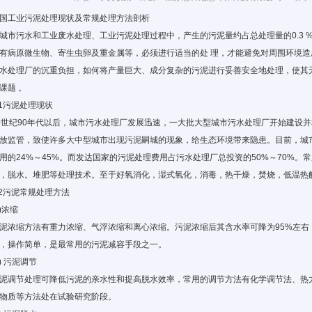
国工业污泥处理现状及常规处理方法剖析
城市污水和工业废水处理、工业污泥处理过程中，产生的污泥量约占总处理量的0.3 %～ 0
有病原微生物、寄生虫卵及重
金属
等，必须进行适当的处 理，才能避免对周围环境
水处理
厂的沉重负担，如何将产量巨大、成分复杂的污泥进行妥善安全地处理，使其
课题 。
.1污泥处理现状
0世纪90年代以后，城市污水处理厂发展迅速，一大批大型城市污水处理厂开始建设
放监管，致使许多大中型城市出现污泥嗣城的现象，给生态环境带来隐患。目前，城
用的24%～45%。而发达国家的污泥处理费用占污水处理厂总投资的50%～70%
，脱水。堆肥等处理技术。至于好氧消化，湿式氧化，消毒，热干燥，焚烧，低温热
.2污泥常规处理方法
1)浓缩
泥浓缩方法有重力浓缩、气浮浓缩和离心浓缩。污泥浓缩后其含水率可降为95%左右
，操作简单，是最常用的污泥减容手段之一。
2) 污泥调节
泥调节处理可降低污泥的亲水性和提高脱水效率，常用的调节方法有化学调节法、热
物质等方法处在试验研究阶段。