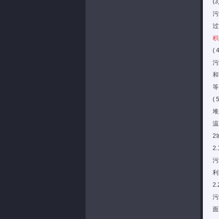
(
污
过
积
(
污
和
等
(
堆
温
2
2
污
利
2
污
面