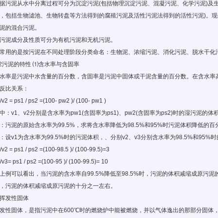
据污泥从水中分离过程可分为沉淀污泥(包括物理沉淀污泥、混凝污泥、化学污泥)及
，包括生物滤池、生物转盘等方法得到的腐殖污泥及活性污泥法得到的活性污泥)。
泥的混合污泥。
污泥成分及性质可分为有机污泥和无机污泥。
常用的是按污泥在不同处理阶段分类命名：生物泥、浓缩污泥、消化污泥、脱水干化
.2污泥的特性 ⑴含水率与含固率
水率是污泥中水含量的百分数，含固率是污泥中固体或干泥含量的百分数。在含水率
反比关系：
/v2 = ps1 / ps2 =(100- pw2 )/ (100- pw1 )
中：v1、v2分别是含水率为pw1(含固率为ps1)、pw2(含固率为ps2)时的湿污泥的体
：污泥的原始含水率为99.5%，求将含水率降低为98.5%和95%时污泥体积降低的百
：设v1为含水率为99.5%时的污泥体积，、分别v2、v3分别含水率为98.5%和95
/v2 = ps1 / ps2 =(100-98.5 )/ (100-99.5)=3
/v3= ps1 / ps2 =(100-95 )/ (100-99.5)= 10
上例可以看出，当污泥的含水率自99.5%降低至98.5%时，污泥的体积减缩成原污泥的
，污泥的体积减缩成原污泥的十分之一左右。
挥发性固体
发性固体，是指污泥中在600℃时的燃烧炉中能被燃烧，并以气体逸出的那部分固体