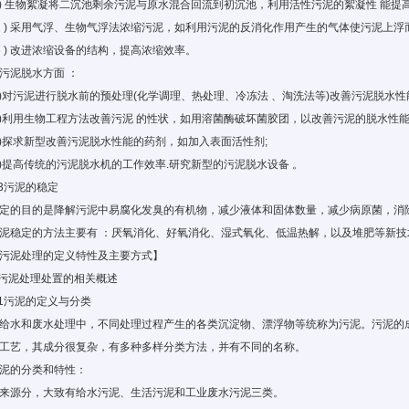
1) 生物絮凝将二沉池剩余污泥与原水混合回流到初沉池，利用活性污泥的絮凝性 能提
 2 ) 采用气浮、生物气浮法浓缩污泥，如利用污泥的反消化作用产生的气体使污泥上浮而
 3 ) 改进浓缩设备的结构，提高浓缩效率。
污泥脱水方面 ：
1)对污泥进行脱水前的预处理(化学调理、热处理、冷冻法 、淘洗法等)改善污泥脱水性
2)利用生物工程方法改善污泥 的性状，如用溶菌酶破坏菌胶团，以改善污泥的脱水性能
3)探求新型改善污泥脱水性能的药剂，如加入表面活性剂;
4)提高传统的污泥脱水机的工作效率.研究新型的污泥脱水设备 。
.3污泥的稳定
定的目的是降解污泥中易腐化发臭的有机物，减少液体和固体数量，减少病原菌，消
泥稳定的方法主要有 ：厌氧消化、好氧消化、湿式氧化、低温热解，以及堆肥等新技
污泥处理的定义特性及主要方式】
.污泥处理处置的相关概述
.1污泥的定义与分类
给水和废水处理中，不同处理过程产生的各类沉淀物、漂浮物等统称为污泥。污泥的
工艺，其成分很复杂，有多种多样分类方法，并有不同的名称。
泥的分类和特性：
来源分，大致有给水污泥、生活污泥和工业废水污泥三类。