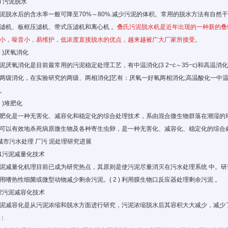
3) 污泥脱水
泥脱水后的含水率一般可降至70%～80%.减少污泥的体积。常用的脱水方法有自然
滤机
、板框
压滤机
、带式压滤机和离心机 。
叠氏污泥脱水机是近年出现的一种新的叠
小，噪音小，易维护，低浓度直接脱水的优点，越来越被广大厂家所接受。
 4 )厌氧消化
泥厌氧消化是目前最常用的污泥稳定处理工艺，有中温消化(3 2~c～35~c)和高温
两级消化，在实验研究的两级、两相消化]艺有：厌氧一好氧两相消化;高温酸化一中
。
 5 )堆肥化
肥化是一种无害化、减容化和稳定化的综合处理技术，系由混合微生物群落在潮湿的
可以有效地杀死病原微生物及各种寄生虫卵，是一种无害化、减容化、稳定化的综合
城市污水处理 厂污 泥处理研究进展
.1污泥减量化技术
泥减量化机理目前已成为研究热点，其原则是使污泥尽量消灭在污水处理系统 中。研究
用嗜热性细菌或微型动物减少剩余污泥。( 2 ) 利用膜生物口反应器处理剩余污泥 。
.2污泥减容化技术
泥减容化是从污泥浓缩和脱水方面进行研究，污泥浓缩脱水后其容积大大减少，减少
：