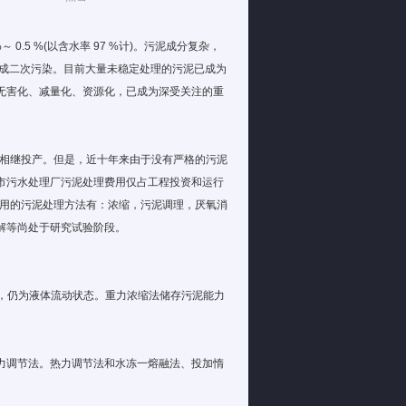
.5 %(以含水率 97 %计)。污泥成分复杂，
造成二次污染。目前大量未稳定处理的污泥已成为
无害化、减量化、资源化，已成为深受关注的重
并相继投产。但是，近十年来由于没有严格的污泥
市污水处理厂污泥处理费用仅占工程投资和运行
。常用的污泥处理方法有：浓缩，污泥调理，厌氧消
解等尚处于研究试验阶段。
，仍为液体流动状态。重力浓缩法储存污泥能力
力调节法。热力调节法和水冻一熔融法、投加惰