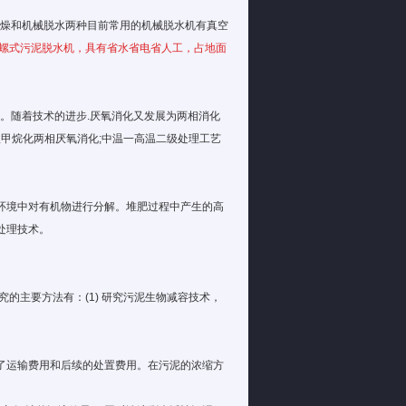
干燥和
机械
脱水两种目前常用的机械脱水机有真空
螺式污泥脱水机，具有省水省电省人工，占地面
消化。随着技术的进步.厌氧消化又发展为两相消化
温甲烷化两相厌氧消化;中温一高温二级处理工艺
环境中对有机物进行分解。堆肥过程中产生的高
处理技术。
的主要方法有：(1) 研究污泥生物减容技术，
了运输费用和后续的处置费用。在污泥的浓缩方