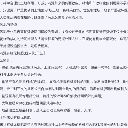
，科学合理的土地利用，可减少污泥带来的负面效应。林地和市政绿化的利用因不易
。污泥用于严重扰动的土地(如矿场土地、森林采伐场、垃圾填埋场、地表严重破坏区
人类生活的潜在威胁，既处置了污泥又恢复了生态环境。
污泥的焚烧
污泥干化后再直接焚烧应用得较为普遍，没有经过干化的污泥直接进行焚烧不仅十分
焚烧为核心的污泥处理方法是最彻底的污泥处理方法，它能使有机物全部碳化，杀死
于处理设施投资大，处理费用高。
污泥有机无机肥(粉末状)工艺】
艺简介：
、将处理后的污泥(生活污泥、工业污泥等)、无机原料(尿素、磷酸一铵等)、微量元素(
料按比例送至自动提升料仓;
、输送至有机肥混料机(连续式)， 在有机肥混料机旋转的同时，物料向前推进2/3，剩
混，经二到三次的循环式混合;物料达到混合均匀的目的后，沿着有机肥混料机倾斜方
、输送至有机肥专用筛分机，特殊的设计可彻底解决筛网黏附的问题;
、大颗粒经粉碎机粉碎后返回卧式混料机;
、成品输送至成品料仓，进入全自动包装秤称重、包装、入库。
于粉末状有机无机肥
末状有机无机肥是指含有两种或两种以上营养物质的机械混合肥料;其养分的配比是