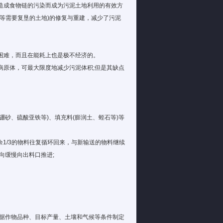
造成食物链的污染而成为污泥土地利用的有效方
等需要复垦的土地)的修复与重建，减少了污泥
困难，而且在能耗上也是极不经济的。
病原体，可最大限度地减少污泥体积;但是其缺点
硼砂、硫酸亚铁等)、填充料(膨润土、蛭石等)等
余1/3的物料往复循环回来，与新输送的物料继续
向缓慢向出料口推进;
根据作物品种、目标产量、土壤和气候等条件制定