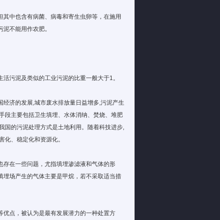
但其中也含有病菌、病毒和寄生虫卵等，在施用
污泥不能用作农肥。
生活污泥及类似的工业污泥的比重一般大于1。
经济的发展,城市废水排放量日益增多,污泥产生
置手段主要包括卫生填埋、水体消纳、焚烧、堆肥
我国的污泥处理方式是土地利用。随着科技进步,
害化、稳定化和资源化。
也存在一些问题，尤指填埋渗滤液和气体的形
填埋场产生的气体主要是甲烷，若不采取适当措
等优点，被认为是最有发展潜力的一种处置方