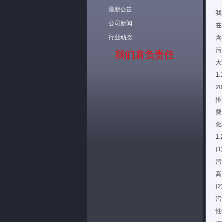
最新公告
我
公司新闻
在
行业动态
含
污
我们肩负责任
大
1
2
排
费
化
1
(
污
高
(
污
性