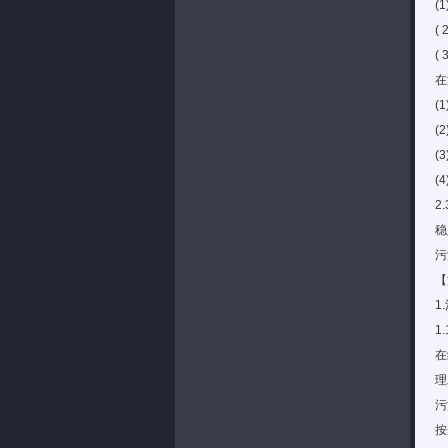
(
(
(
在
(
(
(
(
2
稳
污
【
1
1
在
理
污
按