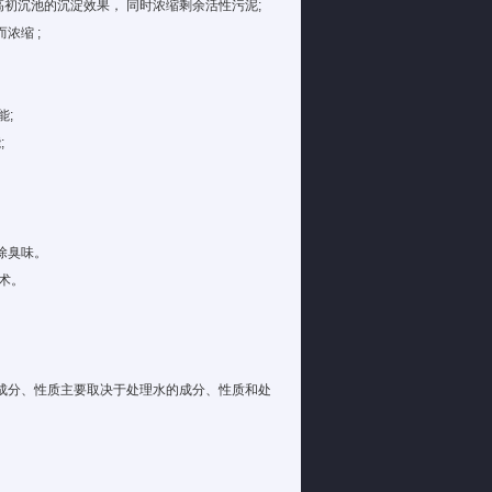
高初沉池的沉淀效果， 同时浓缩剩余活性污泥;
浓缩 ;
能;
;
除臭味。
术。
成分、性质主要取决于处理水的成分、性质和处