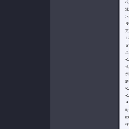
根
泥
污
按
更
1
含
呈
v1
式
例
解
v1
v1
从
时
⑵
挥