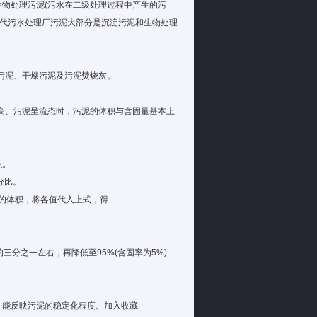
生物处理污泥(污水在二级处理过程中产生的污
现代污水处理厂污泥大部分是沉淀污泥和生物处理
污泥、干燥污泥及污泥焚烧灰。
高、污泥呈流态时，污泥的体积与含固量基本上
积。
分比。
%时的体积，将各值代入上式，得
三分之一左右，再降低至95%(含固率为5%)
，能反映污泥的稳定化程度。加入收藏