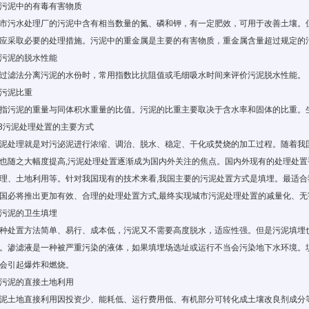
污泥中的有毒有害物质
市污水处理厂的污泥中含有相当数量的氮、磷和钾，有一定肥效，可用于改善土壤。
应采取必要的处理措施。污泥中的重金属是主要的有害物质，重金属含量超过规定的
污泥的脱水性能
过滤法分离污泥的水份时，常用指数比抗阻值或毛细吸水时间来评价污泥脱水性能。
污泥比重
指污泥的重量与同体积水重量的比值。污泥的比重主要取决于含水率和固体的比重。
.3污泥处理处置的主要方式
泥处理就是对污泌泥进行浓缩、调治、脱水、稳定、干化或焚烧的加工过程。随着我国
也随之大幅度提高,污泥处理处置逐渐成为国内外关注的焦点。国内外现有的处理处
理、土地利用等。针对我国现有的技术来看,我国主要的污泥处置方式是填埋。最适合
国必将推出更加有效、合理的处理处置方式,最终实现城市污泥处理处置的减量化、无
污泥的卫生填埋
种处置方法简单、易行、成本低，污泥又不需要高度脱水，适应性强。但是污泥填埋
。渗滤液是一种被严重污染的液体，如果填埋场选址或运行不当会污染地下水环境。
会引起爆炸和燃烧。
污泥的直接土地利用
泥土地直接利用因投资少、能耗低、运行费用低、有机部分可转化成土壤改良剂成分