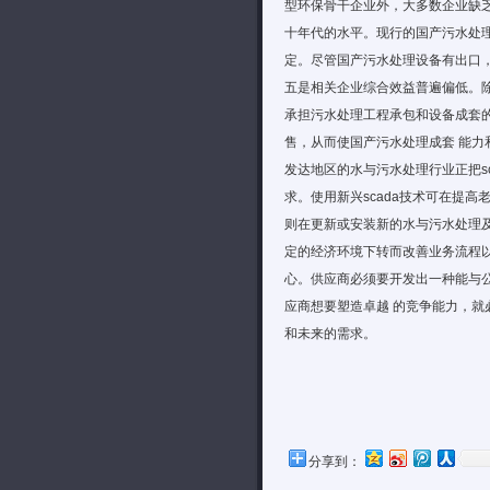
型环保骨干企业外，大多数企业缺乏
十年代的水平。现行的国产污水处理
定。尽管国产污水处理设备有出口
五是相关企业综合效益普遍偏低。
承担污水处理工程承包和设备成套
售，从而使国产污水处理成套 能
发达地区的水与污水处理行业正把s
求。使用新兴scada技术可在提
则在更新或安装新的水与污水处理及
定的经济环境下转而改善业务流程以
心。供应商必须要开发出一种能与公司
应商想要塑造卓越 的竞争能力，就
和未来的需求。
分享到：