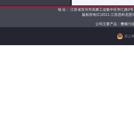
地 址： 江苏省宜兴市高塍工业集中区华汇路0号 邮 编： 
版权所有(C)2011 江苏思科尼
公司主要产品：
叠螺污
苏公网