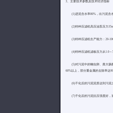
3、主要技术参数及技术经济指标
(1)进泥含水率80%，出污泥含水
(2)特种压滤机高压油泵压力35m
(3)特种压滤机生产能力：20-100
(4)特种压滤机滤板压力从1.0～5
(5)对污泥中的蛔虫卵、粪大肠菌
60%以上，部分重金属的去除率达9
(6)干化后的污泥泥质达到污泥土
(7)干化后的污泥抗压强度好，