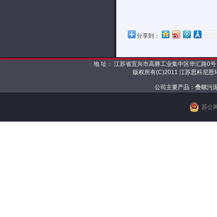
分享到：
地 址： 江苏省宜兴市高塍工业集中区华汇路0号 邮 编： 
版权所有(C)2011 江苏思科尼
公司主要产品：
叠螺污
苏公网