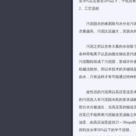
至30%左右甚至20%以下，干化
2、工艺流程
污泥脱水的难易除与水分在污泥中
含量越高、污泥比诅越大，其脱水
污泥之所以含有大量的水份除了间
各种荷电离子以及由微生物在其代
污泥颗粒组成了污泥团，形成许许
机械法除掉。所以本技术的关键就
由水，只有这样才有可能通过特种
改性后的污泥再以高压泵送至本污泥
的污泥送入本污泥脱水机的多块滤板
部分水分被滤出，当高压泵的输送压
压泵已不能再将污泥输送至滤板之
油泵，由高压油泵提供25～30m
得到含水率50%以下的半干泥饼。