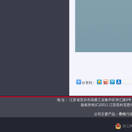
分享到：
地 址： 江苏省宜兴市高塍工业集中区华汇路0号 邮 编： 
版权所有(C)2011 江苏思科尼
公司主要产品：
叠螺污
苏公网